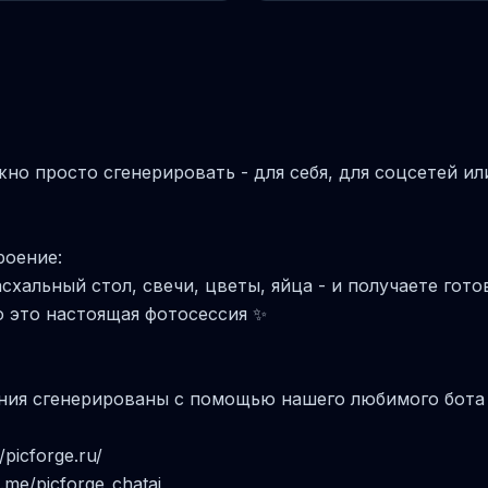
но просто сгенерировать - для себя, для соцсетей ил
роение:
асхальный стол, свечи, цветы, яйца - и получаете гот
о это настоящая фотосессия ✨
ния сгенерированы с помощью нашего любимого бота 
/picforge.ru/
t.me/picforge_chatai