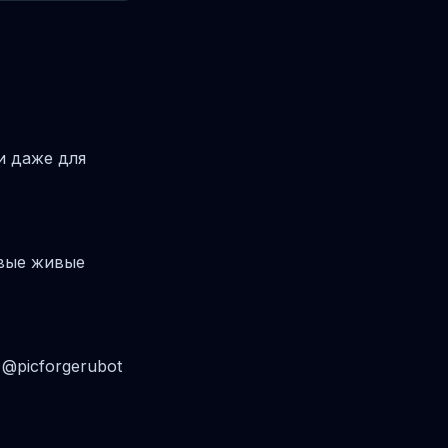
и даже для
овые живые
@picforgerubot