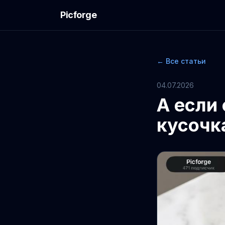
Picforge
← Все статьи
04.07.2026
А если
кусочк