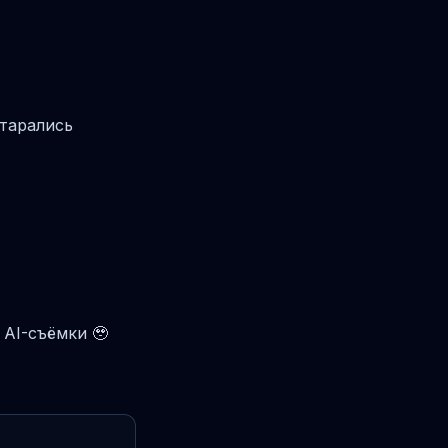
старались
 AI-съёмки 🥹